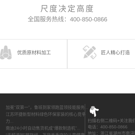
尺度决定高度
全国服务热线：400-850-0866
优质原材料加工
匠人精心打造
加冕“双第一”，鲁班到家领跑蓝领技能服务...
江苏环捷新型材料绿色环保家装的核心竞争
扫描右侧二维码+关注我
力...
电话：400-850-0866
南迪24小时自动售货机成“爆款制造机”...
地址：浙江省湖州市南浔