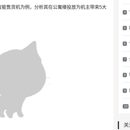
智能售货机为例，分析其在公寓楼投放为机主带来5大
4
5
6
7
8
9
10
关