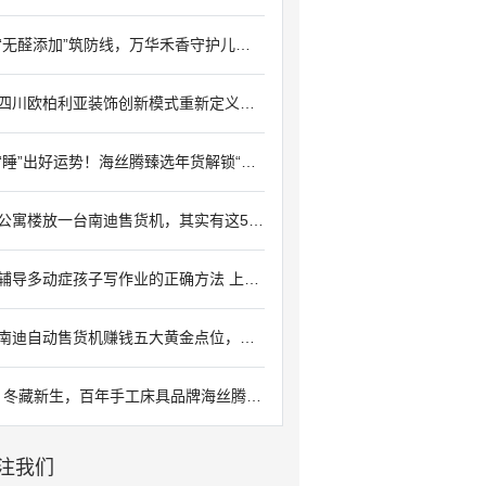
“无醛添加”筑防线，万华禾香守护儿童健康
四川欧柏利亚装饰创新模式重新定义家居装修体验
“睡”出好运势！海丝腾臻选年货解锁“马上好梦”
公寓楼放一台南迪售货机，其实有这5大好处！
辅导多动症孩子写作业的正确方法 上海附一儿科靠谱吗
南迪自动售货机赚钱五大黄金点位，必要知道的
冬藏新生，百年手工床具品牌海丝腾的安睡秘诀
注我们