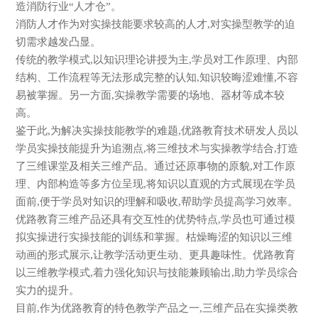
造消防行业“人才仓”。
消防人才作为对实操技能要求较高的人才,对实操型教学的迫
切需求越发凸显。
传统的教学模式,以知识理论讲授为主,学员对工作原理、内部
结构、工作流程等无法形成完整的认知,知识较晦涩难懂,不容
易被掌握。另一方面,实操教学需要的场地、器材等成本较
高。
鉴于此,为解决实操技能教学的难题,优路教育技术研发人员以
学员实操技能提升为追溯点,将三维技术与实操教学结合,打造
了三维课堂及相关三维产品。通过还原事物的原貌,对工作原
理、内部构造等多方位呈现,将知识以直观的方式展现在学员
面前,便于学员对知识的理解和吸收,帮助学员提高学习效率。
优路教育三维产品还具有交互性的优势特点,学员也可通过模
拟实操进行实操技能的训练和掌握。枯燥晦涩的知识以三维
动画的形式展示,让教学活动更生动、更具趣味性。优路教育
以三维教学模式,着力强化知识与技能兼顾输出,助力学员综合
实力的提升。
目前,作为优路教育的特色教学产品之一,三维产品在实操类教