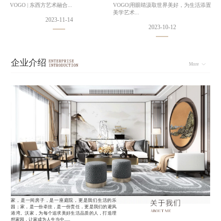
VOGO | 东西方艺术融合...
VOGO|用眼睛汲取世界美好，为生活添置
V
美学艺术...
2023-11-14
2023-10-12
企业介绍
More
家，是一间房子，是一座庭院，更是我们生活的乐
园；家，是一份牵挂，是一份责任，更是我们的避风
港湾。沃家，为每个追求美好生活品质的人，打造理
想家园，让家成为人生当中......