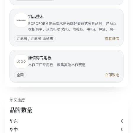
铂品整木
BOPOFORM铂品整木是高端轻奢意式家具品牌，产品以
衣柜为主，涵盖柜类(衣柜、电视柜、书柜)、护墙、房
门。BOPOFORM是典型的意大利风格的家居企业，是享
江苏省 / 江苏省 南通市
查看详情
誉国际家具...
康倍得专用板
LOGO
木作工厂专用板，聚焦高端木作赛道
全国
立即致电
地区热度
品牌数量
华东
0
华中
0