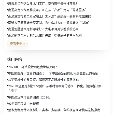
原来浙江有这么多木门工厂，都有哪些值得推荐呢？
南通高定木作品牌竞争，正在从“产品”走向“落地服务”
南通意式轻奢全屋定制工厂怎么选？高级感不是材料堆出来的
南通大平层高端全屋定制，为什么越大的空间越要做“减法”
南通别墅整木定制哪家好？大宅项目更该看系统协同
南通别墅全屋定制怎么做？先统一整栋房子的空间规则
查看更多
->
热门内容
2027年，乌镇设计周还会继续火吗？
中国的图森，世界的图森 ：一个中国高定品牌如何建立自己的高度
从逆势增长的爱贝特，解读高定品牌增长的底层逻辑
2026年全屋定制行业观察：从板材价格到门墙柜一体化，消费者决策正
在变了
中国高定木作品牌图谱（2026）
公牛集团起诉小米侵权
整木定制用什么板材好？实木、多层板、颗粒板全面对比与选购指南