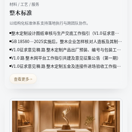
材料 / 工艺 / 服务
整木标准
以结构化标准体系支持落地执行与跨团队协作。
整木定制设计图纸审核与生产交底工作指引（V1.0征求意见
稿）
GB 18580—2025实施后，整木企业怎样核对人造板及其制品
甲醛检测报告
V1.0征求意见稿 路 整木定制产品出厂预装、编号与包装工作
指引（V1.0征求意见稿）
V1.0 路 整木网平台工作指引共建及意见征集公告（第一期）
V1.0征求意见稿 路 整木定制五金及连接件进场验收工作指引
（V1.0征求意见稿）
查看更多
->