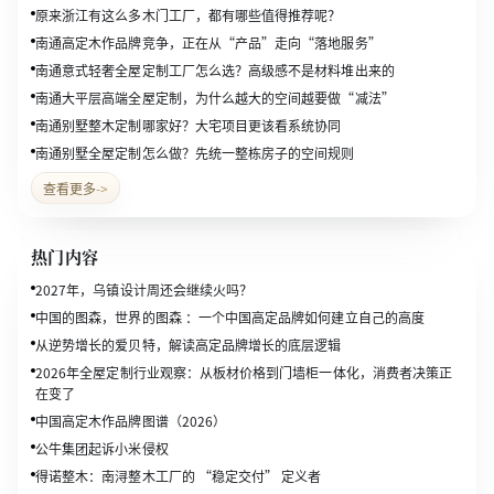
原来浙江有这么多木门工厂，都有哪些值得推荐呢？
南通高定木作品牌竞争，正在从“产品”走向“落地服务”
南通意式轻奢全屋定制工厂怎么选？高级感不是材料堆出来的
南通大平层高端全屋定制，为什么越大的空间越要做“减法”
南通别墅整木定制哪家好？大宅项目更该看系统协同
南通别墅全屋定制怎么做？先统一整栋房子的空间规则
查看更多
->
热门内容
2027年，乌镇设计周还会继续火吗？
中国的图森，世界的图森 ：一个中国高定品牌如何建立自己的高度
从逆势增长的爱贝特，解读高定品牌增长的底层逻辑
2026年全屋定制行业观察：从板材价格到门墙柜一体化，消费者决策正
在变了
中国高定木作品牌图谱（2026）
公牛集团起诉小米侵权
得诺整木：南浔整木工厂的 “稳定交付” 定义者