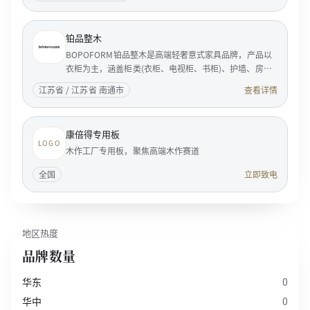
铂品整木
BOPOFORM铂品整木是高端轻奢意式家具品牌，产品以
衣柜为主，涵盖柜类(衣柜、电视柜、书柜)、护墙、房
门。BOPOFORM是典型的意大利风格的家居企业，是享
江苏省 / 江苏省 南通市
查看详情
誉国际家具...
康倍得专用板
LOGO
木作工厂专用板，聚焦高端木作赛道
全国
立即致电
地区热度
品牌数量
华东
0
华中
0