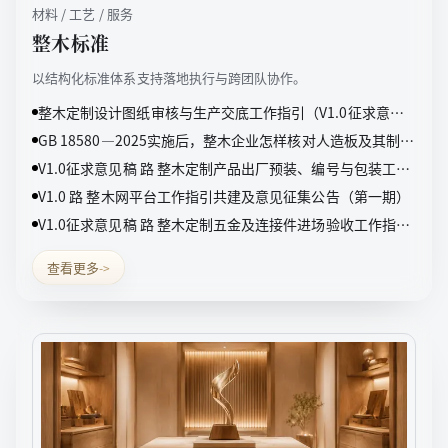
材料 / 工艺 / 服务
整木标准
以结构化标准体系支持落地执行与跨团队协作。
整木定制设计图纸审核与生产交底工作指引（V1.0征求意见
稿）
GB 18580—2025实施后，整木企业怎样核对人造板及其制品
甲醛检测报告
V1.0征求意见稿 路 整木定制产品出厂预装、编号与包装工作
指引（V1.0征求意见稿）
V1.0 路 整木网平台工作指引共建及意见征集公告（第一期）
V1.0征求意见稿 路 整木定制五金及连接件进场验收工作指引
（V1.0征求意见稿）
查看更多
->