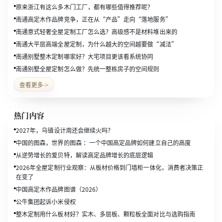
原来浙江有这么多木门工厂，都有哪些值得推荐呢？
南通高定木作品牌竞争，正在从“产品”走向“落地服务”
南通意式轻奢全屋定制工厂怎么选？高级感不是材料堆出来的
南通大平层高端全屋定制，为什么越大的空间越要做“减法”
南通别墅整木定制哪家好？大宅项目更该看系统协同
南通别墅全屋定制怎么做？先统一整栋房子的空间规则
查看更多
->
热门内容
2027年，乌镇设计周还会继续火吗？
中国的图森，世界的图森 ：一个中国高定品牌如何建立自己的高度
从逆势增长的爱贝特，解读高定品牌增长的底层逻辑
2026年全屋定制行业观察：从板材价格到门墙柜一体化，消费者决策正
在变了
中国高定木作品牌图谱（2026）
公牛集团起诉小米侵权
整木定制用什么板材好？实木、多层板、颗粒板全面对比与选购指南