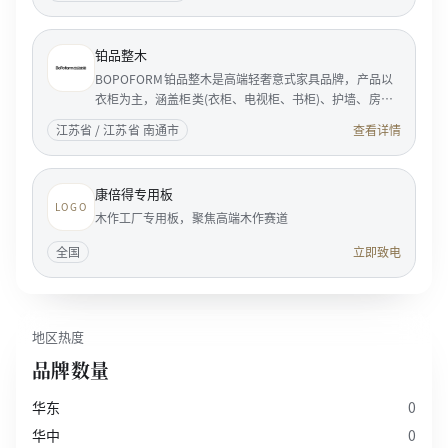
铂品整木
BOPOFORM铂品整木是高端轻奢意式家具品牌，产品以
衣柜为主，涵盖柜类(衣柜、电视柜、书柜)、护墙、房
门。BOPOFORM是典型的意大利风格的家居企业，是享
江苏省 / 江苏省 南通市
查看详情
誉国际家具...
康倍得专用板
LOGO
木作工厂专用板，聚焦高端木作赛道
全国
立即致电
地区热度
品牌数量
华东
0
华中
0