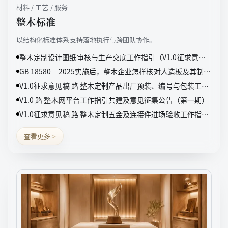
材料 / 工艺 / 服务
整木标准
以结构化标准体系支持落地执行与跨团队协作。
整木定制设计图纸审核与生产交底工作指引（V1.0征求意见
稿）
GB 18580—2025实施后，整木企业怎样核对人造板及其制品
甲醛检测报告
V1.0征求意见稿 路 整木定制产品出厂预装、编号与包装工作
指引（V1.0征求意见稿）
V1.0 路 整木网平台工作指引共建及意见征集公告（第一期）
V1.0征求意见稿 路 整木定制五金及连接件进场验收工作指引
（V1.0征求意见稿）
查看更多
->