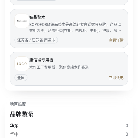
铂品整木
BOPOFORM铂品整木是高端轻奢意式家具品牌，产品以
衣柜为主，涵盖柜类(衣柜、电视柜、书柜)、护墙、房
门。BOPOFORM是典型的意大利风格的家居企业，是享
江苏省 / 江苏省 南通市
查看详情
誉国际家具...
康倍得专用板
LOGO
木作工厂专用板，聚焦高端木作赛道
全国
立即致电
地区热度
品牌数量
华东
0
华中
0