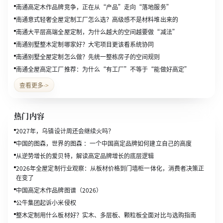
南通高定木作品牌竞争，正在从“产品”走向“落地服务”
南通意式轻奢全屋定制工厂怎么选？高级感不是材料堆出来的
南通大平层高端全屋定制，为什么越大的空间越要做“减法”
南通别墅整木定制哪家好？大宅项目更该看系统协同
南通别墅全屋定制怎么做？先统一整栋房子的空间规则
南通全屋高定工厂推荐：为什么“有工厂”不等于“能做好高定”
查看更多
->
热门内容
2027年，乌镇设计周还会继续火吗？
中国的图森，世界的图森 ：一个中国高定品牌如何建立自己的高度
从逆势增长的爱贝特，解读高定品牌增长的底层逻辑
2026年全屋定制行业观察：从板材价格到门墙柜一体化，消费者决策正
在变了
中国高定木作品牌图谱（2026）
公牛集团起诉小米侵权
整木定制用什么板材好？实木、多层板、颗粒板全面对比与选购指南