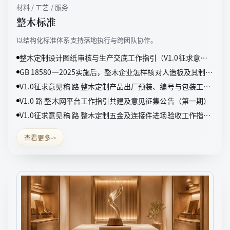
材料 / 工艺 / 服务
整木标准
以结构化标准体系支持落地执行与跨团队协作。
整木定制设计图纸审核与生产交底工作指引（V1.0征求意见
稿）
GB 18580—2025实施后，整木企业怎样核对人造板及其制品
甲醛检测报告
V1.0征求意见稿 路 整木定制产品出厂预装、编号与包装工作
指引（V1.0征求意见稿）
V1.0 路 整木网平台工作指引共建及意见征集公告（第一期）
V1.0征求意见稿 路 整木定制五金及连接件进场验收工作指引
（V1.0征求意见稿）
查看更多
->