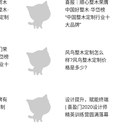
贺木
喜报｜顺心整木荣膺
木·
中国好整木·华岱榜
定制
“中国整木定制行业十
大品牌”
门荣
风鸟整木定制怎么
岱榜
样?风鸟整木定制价
业十
格是多少?
牌有
设计提升，赋能终端
定制
| 喜盈门2020设计师
精英训练营圆满落幕