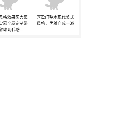
风格效果图大集
喜盈门整木现代美式
实慕全屋定制带
风格，优雅自成一派
领略现代感...