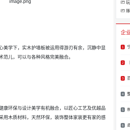
玩
琢
企
1
心美学下，实木护墙板被运用得游刃有余，沉静中显
术范儿，可以与各种风格完美融合。
【
2
3
4
健康环保与设计美学有机融合，以匠心工艺及优越品
5
采用木质材料，天然环保，装饰整体家装更有家的感
6