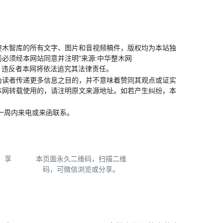
整木智库的所有文字、图片和音视频稿件，版权均为本站独
必须经本网站同意并注明"来源:中华整木网
转载使用，违反者本网将依法追究其法律责任。
为读者传递更多信息之目的，并不意味着赞同其观点或证实
本网转载使用的，请注明原文来源地址。如若产生纠纷，本
一周内来电或来函联系。
本页面永久二维码，扫描二维
，享
码，可微信浏览或分享。