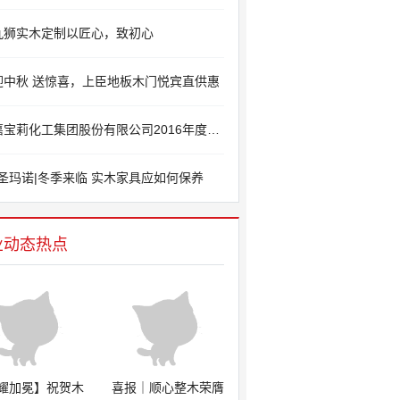
九狮实木定制以匠心，致初心
迎中秋 送惊喜，上臣地板木门悦宾直供惠
宝莉化工集团股份有限公司2016年度物流招标公示
圣玛诺|冬季来临 实木家具应如何保养
业动态热点
耀加冕】祝贺木
喜报｜顺心整木荣膺