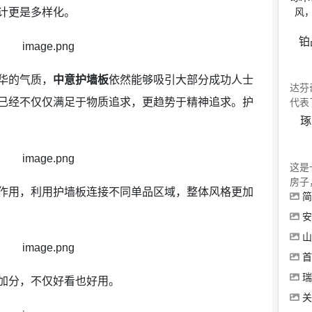
计更是多样化。
风
铂
华的气质，
中意护墙板
依然能够吸引大部分成功人士
达芬
已经不仅仅满足于物质追求，更趋势于精神追求。护
代表
琢
这是
房子
作用，利用护墙板连接不同单品区域，整体风格更加
简
安
山
首发
瑞
加分，不仅好看也好用。
关