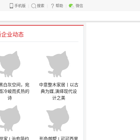
手机版
搜索
帮助
微信
新企业动态
黑白灰空间，宛
中意整木家居丨以古
首冷峻而炙热的
典为媒,演绎现代设
诗
计之美
世家 | 治愈简约
形色朗墅 | 可可西里