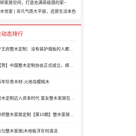
转家居空间，打造充满高级感的家~
木世家 | 非凡气质大平层，还原生活本色
业动态排行
宁王府整木定制：没有装护墙板的人都后悔了！
贺】中国整木定制协会正式成立，顺心整木家居当选为副会长单位
百年珍贵木材-火地岛樱桃木
整木定制迈入资本时代 富友整木家居在英上市
林邦整木家居定制【第10期】整木家居优势
垚匀整木家居|木地板浮灰何清洁