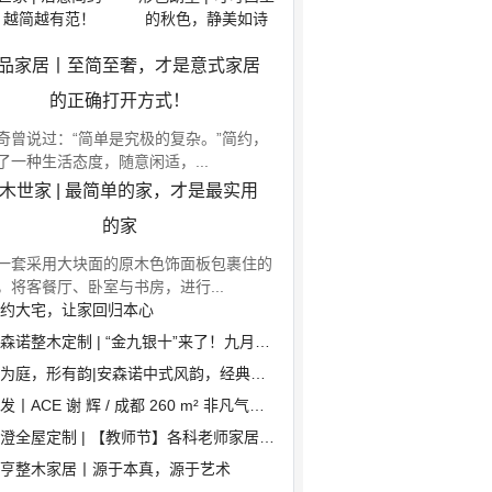
，越简越有范！
的秋色，静美如诗
品家居丨至简至奢，才是意式家居
的正确打开方式！
奇曾说过：“简单是究极的复杂。”简约，
了一种生活态度，随意闲适，...
木世家 | 最简单的家，才是最实用
的家
一套采用大块面的原木色饰面板包裹住的
，将客餐厅、卧室与书房，进行...
约大宅，让家回归本心
森诺整木定制 | “金九银十”来了！九月装修好处多
为庭，形有韵|安森诺中式风韵，经典咏流传
丨ACE 谢 辉 / 成都 260 m² 非凡气质大平层，还原生...
澄全屋定制 | 【教师节】各科老师家居风格大猜想！
亨整木家居丨源于本真，源于艺术