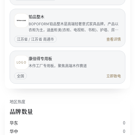
铂品整木
BOPOFORM铂品整木是高端轻奢意式家具品牌，产品以
衣柜为主，涵盖柜类(衣柜、电视柜、书柜)、护墙、房
门。BOPOFORM是典型的意大利风格的家居企业，是享
江苏省 / 江苏省 南通市
查看详情
誉国际家具...
康倍得专用板
LOGO
木作工厂专用板，聚焦高端木作赛道
全国
立即致电
地区热度
品牌数量
华东
0
华中
0