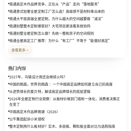
南通高定木作品牌竞争，正在从“产品”走向“落地服务”
南通意式轻奢全屋定制工厂怎么选？高级感不是材料堆出来的
南通大平层高端全屋定制，为什么越大的空间越要做“减法”
南通别墅整木定制哪家好？大宅项目更该看系统协同
南通别墅全屋定制怎么做？先统一整栋房子的空间规则
南通全屋高定工厂推荐：为什么“有工厂”不等于“能做好高定”
查看更多
->
热门内容
2027年，乌镇设计周还会继续火吗？
中国的图森，世界的图森 ：一个中国高定品牌如何建立自己的高度
从逆势增长的爱贝特，解读高定品牌增长的底层逻辑
2026年全屋定制行业观察：从板材价格到门墙柜一体化，消费者决策正
在变了
中国高定木作品牌图谱（2026）
公牛集团起诉小米侵权
整木定制用什么板材好？实木、多层板、颗粒板全面对比与选购指南