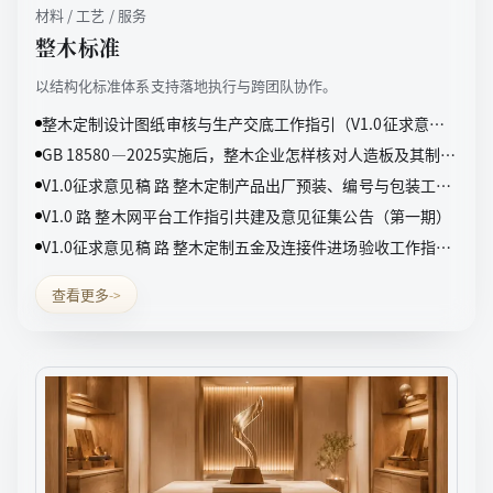
材料 / 工艺 / 服务
整木标准
以结构化标准体系支持落地执行与跨团队协作。
整木定制设计图纸审核与生产交底工作指引（V1.0征求意见
稿）
GB 18580—2025实施后，整木企业怎样核对人造板及其制品
甲醛检测报告
V1.0征求意见稿 路 整木定制产品出厂预装、编号与包装工作
指引（V1.0征求意见稿）
V1.0 路 整木网平台工作指引共建及意见征集公告（第一期）
V1.0征求意见稿 路 整木定制五金及连接件进场验收工作指引
（V1.0征求意见稿）
查看更多
->