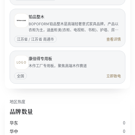
铂品整木
BOPOFORM铂品整木是高端轻奢意式家具品牌，产品以
衣柜为主，涵盖柜类(衣柜、电视柜、书柜)、护墙、房
门。BOPOFORM是典型的意大利风格的家居企业，是享
江苏省 / 江苏省 南通市
查看详情
誉国际家具...
康倍得专用板
LOGO
木作工厂专用板，聚焦高端木作赛道
全国
立即致电
地区热度
品牌数量
华东
0
华中
0