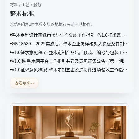
材料 / 工艺 / 服务
整木标准
以结构化标准体系支持落地执行与跨团队协作。
整木定制设计图纸审核与生产交底工作指引（V1.0征求意见
稿）
GB 18580—2025实施后，整木企业怎样核对人造板及其制品
甲醛检测报告
V1.0征求意见稿 路 整木定制产品出厂预装、编号与包装工作
指引（V1.0征求意见稿）
V1.0 路 整木网平台工作指引共建及意见征集公告（第一期）
V1.0征求意见稿 路 整木定制五金及连接件进场验收工作指引
（V1.0征求意见稿）
查看更多
->