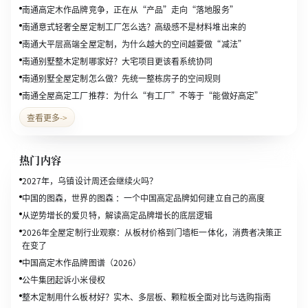
南通高定木作品牌竞争，正在从“产品”走向“落地服务”
南通意式轻奢全屋定制工厂怎么选？高级感不是材料堆出来的
南通大平层高端全屋定制，为什么越大的空间越要做“减法”
南通别墅整木定制哪家好？大宅项目更该看系统协同
南通别墅全屋定制怎么做？先统一整栋房子的空间规则
南通全屋高定工厂推荐：为什么“有工厂”不等于“能做好高定”
查看更多
->
热门内容
2027年，乌镇设计周还会继续火吗？
中国的图森，世界的图森 ：一个中国高定品牌如何建立自己的高度
从逆势增长的爱贝特，解读高定品牌增长的底层逻辑
2026年全屋定制行业观察：从板材价格到门墙柜一体化，消费者决策正
在变了
中国高定木作品牌图谱（2026）
公牛集团起诉小米侵权
整木定制用什么板材好？实木、多层板、颗粒板全面对比与选购指南