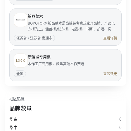
铂品整木
BOPOFORM铂品整木是高端轻奢意式家具品牌，产品以
衣柜为主，涵盖柜类(衣柜、电视柜、书柜)、护墙、房
门。BOPOFORM是典型的意大利风格的家居企业，是享
江苏省 / 江苏省 南通市
查看详情
誉国际家具...
康倍得专用板
LOGO
木作工厂专用板，聚焦高端木作赛道
全国
立即致电
地区热度
品牌数量
华东
0
华中
0