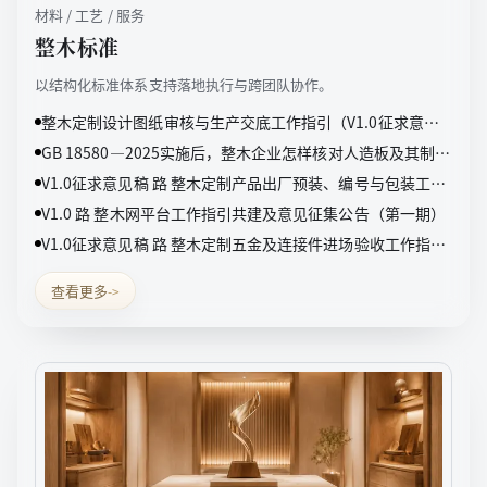
材料 / 工艺 / 服务
整木标准
以结构化标准体系支持落地执行与跨团队协作。
整木定制设计图纸审核与生产交底工作指引（V1.0征求意见
稿）
GB 18580—2025实施后，整木企业怎样核对人造板及其制品
甲醛检测报告
V1.0征求意见稿 路 整木定制产品出厂预装、编号与包装工作
指引（V1.0征求意见稿）
V1.0 路 整木网平台工作指引共建及意见征集公告（第一期）
V1.0征求意见稿 路 整木定制五金及连接件进场验收工作指引
（V1.0征求意见稿）
查看更多
->