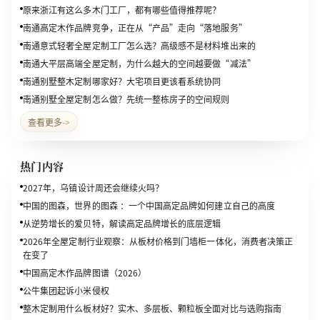
原来浙江有这么多木门工厂，都有哪些值得推荐呢？
南通高定木作品牌竞争，正在从“产品”走向“落地服务”
南通意式轻奢全屋定制工厂怎么选？高级感不是材料堆出来的
南通大平层高端全屋定制，为什么越大的空间越要做“减法”
南通别墅整木定制哪家好？大宅项目更该看系统协同
南通别墅全屋定制怎么做？先统一整栋房子的空间规则
查看更多
->
热门内容
2027年，乌镇设计周还会继续火吗？
中国的图森，世界的图森 ：一个中国高定品牌如何建立自己的高度
从逆势增长的爱贝特，解读高定品牌增长的底层逻辑
2026年全屋定制行业观察：从板材价格到门墙柜一体化，消费者决策正
在变了
中国高定木作品牌图谱（2026）
公牛集团起诉小米侵权
整木定制用什么板材好？实木、多层板、颗粒板全面对比与选购指南