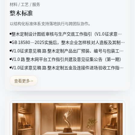
材料 / 工艺 / 服务
整木标准
以结构化标准体系支持落地执行与跨团队协作。
整木定制设计图纸审核与生产交底工作指引（V1.0征求意见
稿）
GB 18580—2025实施后，整木企业怎样核对人造板及其制品
甲醛检测报告
V1.0征求意见稿 路 整木定制产品出厂预装、编号与包装工作
指引（V1.0征求意见稿）
V1.0 路 整木网平台工作指引共建及意见征集公告（第一期）
V1.0征求意见稿 路 整木定制五金及连接件进场验收工作指引
（V1.0征求意见稿）
查看更多
->