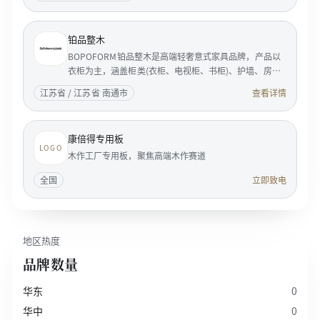
铂品整木
BOPOFORM铂品整木是高端轻奢意式家具品牌，产品以
衣柜为主，涵盖柜类(衣柜、电视柜、书柜)、护墙、房
门。BOPOFORM是典型的意大利风格的家居企业，是享
江苏省 / 江苏省 南通市
查看详情
誉国际家具...
康倍得专用板
LOGO
木作工厂专用板，聚焦高端木作赛道
全国
立即致电
地区热度
品牌数量
华东
0
华中
0