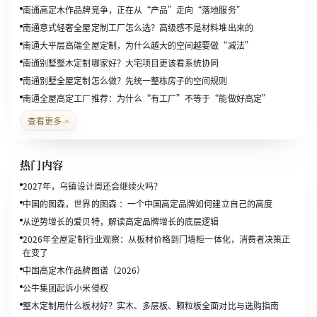
南通高定木作品牌竞争，正在从“产品”走向“落地服务”
南通意式轻奢全屋定制工厂怎么选？高级感不是材料堆出来的
南通大平层高端全屋定制，为什么越大的空间越要做“减法”
南通别墅整木定制哪家好？大宅项目更该看系统协同
南通别墅全屋定制怎么做？先统一整栋房子的空间规则
南通全屋高定工厂推荐：为什么“有工厂”不等于“能做好高定”
查看更多
->
热门内容
2027年，乌镇设计周还会继续火吗？
中国的图森，世界的图森 ：一个中国高定品牌如何建立自己的高度
从逆势增长的爱贝特，解读高定品牌增长的底层逻辑
2026年全屋定制行业观察：从板材价格到门墙柜一体化，消费者决策正
在变了
中国高定木作品牌图谱（2026）
公牛集团起诉小米侵权
整木定制用什么板材好？实木、多层板、颗粒板全面对比与选购指南