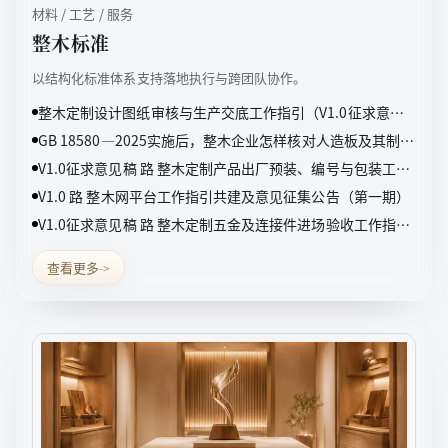
材料 / 工艺 / 服务
整木标准
以结构化标准体系支持落地执行与跨团队协作。
整木定制设计图纸审核与生产交底工作指引（V1.0征求意见
稿）
GB 18580—2025实施后，整木企业怎样核对人造板及其制品
甲醛检测报告
V1.0征求意见稿 路 整木定制产品出厂预装、编号与包装工作
指引（V1.0征求意见稿）
V1.0 路 整木网平台工作指引共建及意见征集公告（第一期）
V1.0征求意见稿 路 整木定制五金及连接件进场验收工作指引
（V1.0征求意见稿）
查看更多
->