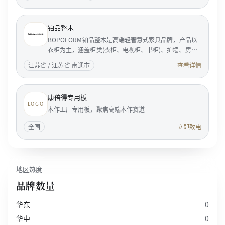
铂品整木
BOPOFORM铂品整木是高端轻奢意式家具品牌，产品以
衣柜为主，涵盖柜类(衣柜、电视柜、书柜)、护墙、房
门。BOPOFORM是典型的意大利风格的家居企业，是享
江苏省 / 江苏省 南通市
查看详情
誉国际家具...
康倍得专用板
LOGO
木作工厂专用板，聚焦高端木作赛道
全国
立即致电
地区热度
品牌数量
华东
0
华中
0