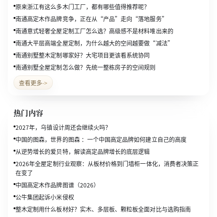
原来浙江有这么多木门工厂，都有哪些值得推荐呢？
南通高定木作品牌竞争，正在从“产品”走向“落地服务”
南通意式轻奢全屋定制工厂怎么选？高级感不是材料堆出来的
南通大平层高端全屋定制，为什么越大的空间越要做“减法”
南通别墅整木定制哪家好？大宅项目更该看系统协同
南通别墅全屋定制怎么做？先统一整栋房子的空间规则
查看更多
->
热门内容
2027年，乌镇设计周还会继续火吗？
中国的图森，世界的图森 ：一个中国高定品牌如何建立自己的高度
从逆势增长的爱贝特，解读高定品牌增长的底层逻辑
2026年全屋定制行业观察：从板材价格到门墙柜一体化，消费者决策正
在变了
中国高定木作品牌图谱（2026）
公牛集团起诉小米侵权
整木定制用什么板材好？实木、多层板、颗粒板全面对比与选购指南